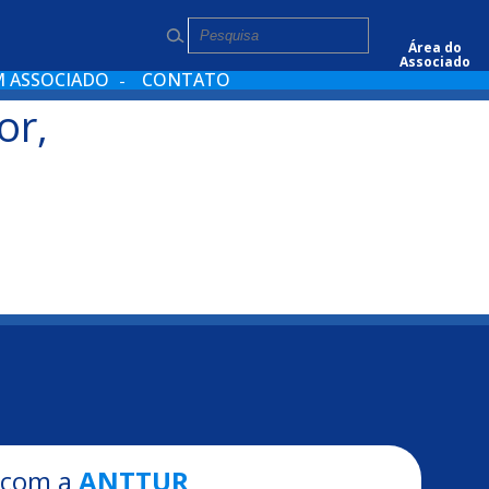
Pesquisar
Área do
Associado
M ASSOCIADO
CONTATO
or,
 com a
ANTTUR