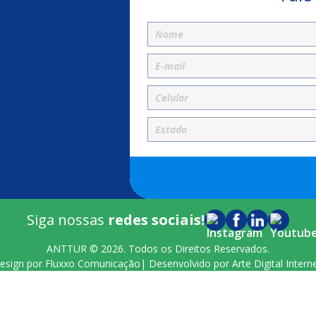
Siga nossas
redes sociais!
ANTTUR © 2026. Todos os Direitos Reservados.
esign por
Fluxxo Comunicação
| Desenvolvido por
Arte Digital Intern